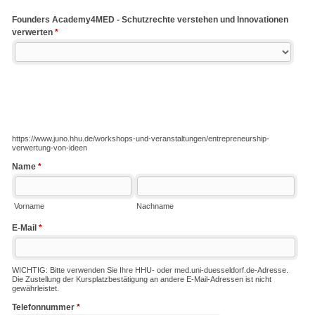
Founders Academy4MED - Schutzrechte verstehen und Innovationen
verwerten
*
https://www.juno.hhu.de/workshops-und-veranstaltungen/entrepreneurship-
verwertung-von-ideen
Name
*
Vorname
Nachname
E-Mail
*
WICHTIG: Bitte verwenden Sie Ihre HHU- oder med.uni-duesseldorf.de-Adresse.
Die Zustellung der Kursplatzbestätigung an andere E-Mail-Adressen ist nicht
gewährleistet.
Telefonnummer
*